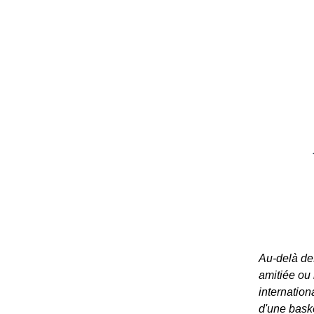
Au-delà des
amitiée ou l
internation
d'une baske