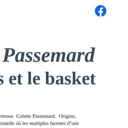
Événements
Galerie Photos
Nous Contacter
Blog
e Passemard 
 et le basket
ketteuse  Colette Passemard.  Origine, 
sionelle où les multiples facettes d’une 