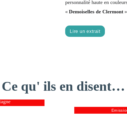
personnalité haute en couleurs
« 
Demoiselles de Clermont
 »
Lire un extrait
Ce qu' ils en disent…
tagne
Emissio