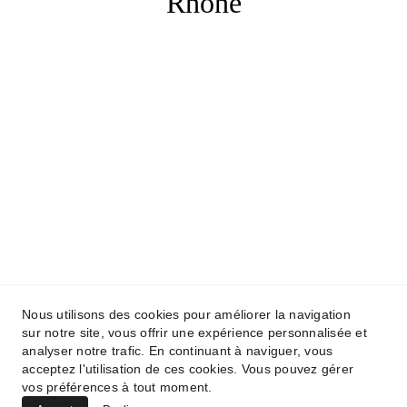
Rhône
2025 Dominique Uhlen - Tous droits réservés. 
Site créé avec passion pour partager l'amour de la 
littérature.
Nous utilisons des cookies pour améliorer la navigation
sur notre site, vous offrir une expérience personnalisée et
Accueil
 | 
Biographie
 | 
Livres
 | 
Événements
 | 
analyser notre trafic. En continuant à naviguer, vous
Galerie Photos
 | 
Nous Contacter
acceptez l'utilisation de ces cookies. Vous pouvez gérer
vos préférences à tout moment.